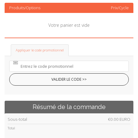
a
Produits/Options
Prix/Cycle
t
i
o
Votre panier est vide
n
Appliquer le code promotionnel
VALIDER LE CODE >>
Résumé de la commande
Sous-total
€0.00 EURO
Total