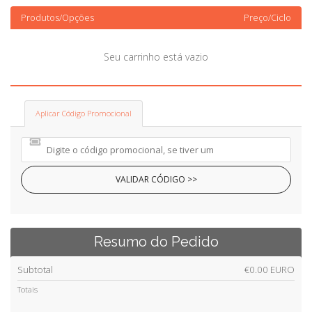
a
Produtos/Opções
Preço/Ciclo
t
i
o
Seu carrinho está vazio
n
Aplicar Código Promocional
VALIDAR CÓDIGO >>
Resumo do Pedido
Subtotal
€0.00 EURO
Totais