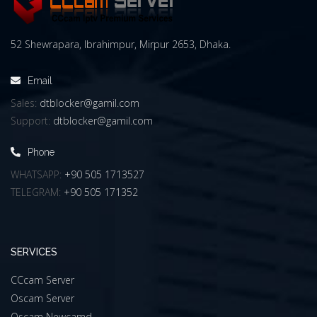
52 Shewrapara, Ibrahimpur, Mirpur 2653, Dhaka.
Email
Sales:
dtblocker@gamil.com
Support:
dtblocker@gamil.com
Phone
WHATSAPP:
+90 505 1713527
TELEGRAM:
+90 505 171352
SERVICES
CCcam Server
Oscam Server
Oscam Newcamd