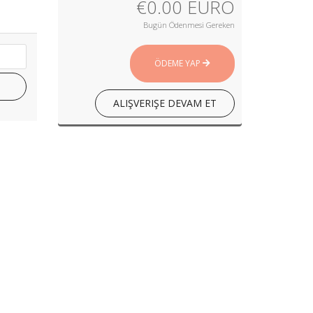
€0.00 EURO
Bugün Ödenmesi Gereken
ÖDEME YAP
ALIŞVERIŞE DEVAM ET