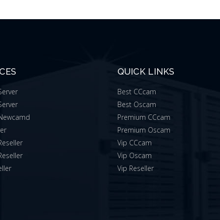
ICES
QUICK LINKS
erver
Best CCcam
erver
Best Oscam
Newcamd
Premium CCcam
ver
Premium Oscam
eseller
Vip CCcam
eseller
Vip Oscam
ller
Vip Reseller