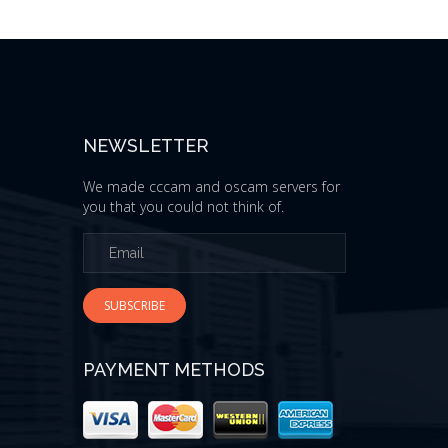
NEWSLETTER
We made cccam and oscam servers for
you that you could not think of.
SUBSCRIBE
PAYMENT METHODS