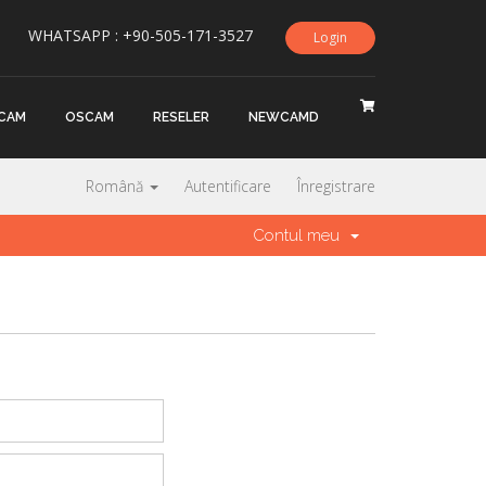
WHATSAPP : +90-505-171-3527
Login
CAM
OSCAM
RESELER
NEWCAMD
Română
Autentificare
Înregistrare
Contul meu