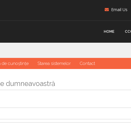
Email Us
HOME
CC
a de cunoștințe
Starea sistemelor
Contact
ile dumneavoastră