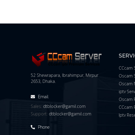
SERV
CCcam S
52 Shewrapara, Ibrahimpur, Mirpur
Oscam S
2653, Dhaka.
Oscam 
iptv Ser
Email
Oscam R
Sales:
dtblocker@gamil.com
CCcam R
Support:
dtblocker@gamil.com
Iptv Rese
Phone