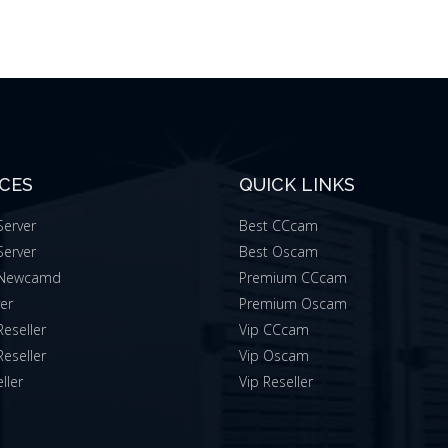
ICES
QUICK LINKS
erver
Best CCcam
erver
Best Oscam
Newcamd
Premium CCcam
ver
Premium Oscam
eseller
Vip CCcam
eseller
Vip Oscam
ller
Vip Reseller