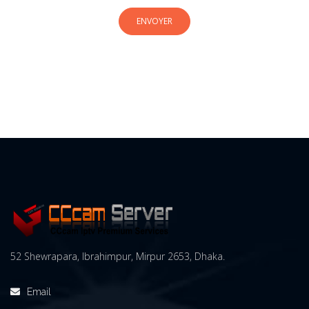
a
t
ENVOYER
i
o
n
52 Shewrapara, Ibrahimpur, Mirpur 2653, Dhaka.
Email