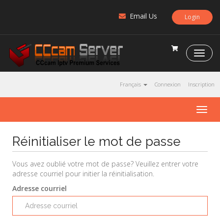
Email Us
Login
C
C
c
a
Français
Connexion
Inscription
m
S
T
e
o
r
g
v
Réinitialiser le mot de passe
g
e
l
r
e
Vous avez oublié votre mot de passe? Veuillez entrer votre
n
adresse courriel pour initier la réinitialisation.
a
Adresse courriel
v
i
g