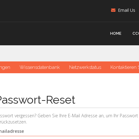
Email Us
HOME
CC
ngen
Wissensdatenbank
Netzwerkstatus
Kontaktieren 
Passwort-Reset
sswort vergessen? Geben Sie Ihre E-Mail Adresse an, um Ihr Passwort
rückzusetzen.
ailadresse